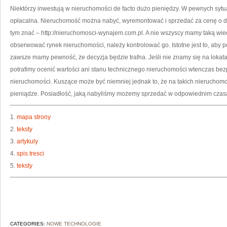
Niektórzy inwestują w nieruchomości de facto dużo pieniędzy. W pewnych sytua
opłacalna. Nieruchomość można nabyć, wyremontować i sprzedać za cenę o d
tym znać – http://nieruchomosci-wynajem.com.pl. A nie wszyscy mamy taką wi
obserwować rynek nieruchomości, należy kontrolować go. Istotne jest to, aby p
zawsze mamy pewność, że decyzja będzie trafna. Jeśli nie znamy się na lokata
potrafimy ocenić wartości ani stanu technicznego nieruchomości wtenczas bez
nieruchomości. Kuszące może być niemniej jednak to, że na takich nieruchomo
pieniądze. Posiadłość, jaką nabyliśmy możemy sprzedać w odpowiednim czasam
1.
mapa strony
2.
teksty
3.
artykuly
4.
spis tresci
5.
teksty
CATEGORIES:
NOWE TECHNOLOGIE