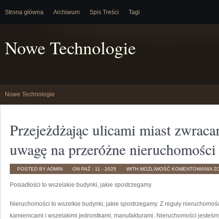
Strona główna
Archiwum
Spis Treści
Tagi
Nowe Technologie
Nowe Technologie
Przejeżdżając ulicami miast zwrac
uwagę na przeróżne nieruchomości
P
POSTED BY ADMIN
ON PAŹ - 11 - 2025
WITH
MOŻLIWOŚĆ KOMENTOWANIA
Z
UL
M
Posiadłości to wszelakie budynki, jakie spostrzegamy
Z
S
U
N
Nieruchomości to wszelkie budynki, jakie spostrzegamy. Z reguły nieruchomoś
P
N
kamienicami i wszelakimi jednostkami, manufakturami. Nieruchomości jesteś