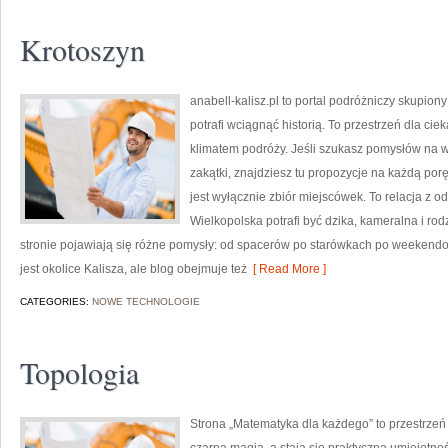
Krotoszyn
anabell-kalisz.pl to portal podróżniczy skupiony
potrafi wciągnąć historią. To przestrzeń dla cie
klimatem podróży. Jeśli szukasz pomysłów na 
zakątki, znajdziesz tu propozycje na każdą porę 
jest wyłącznie zbiór miejscówek. To relacja z 
Wielkopolska potrafi być dzika, kameralna i ro
stronie pojawiają się różne pomysły: od spacerów po starówkach po weekend
jest okolice Kalisza, ale blog obejmuje też
[ Read More ]
CATEGORIES:
NOWE TECHNOLOGIE
Topologia
Strona „Matematyka dla każdego” to przestrzeń 