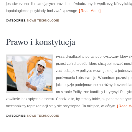
jest stworzona dla startujących oraz dla doświadczonych wędkarzy, którzy lubi
łopatologiczne przykłady, inni zwrócą uwagę
[ Read More ]
CATEGORIES:
NOWE TECHNOLOGIE
Prawo i konstytucja
ryszard-galla.pl to portal publicystyczny, który 
przestrzeń dla osób, które chcą pojmować mech
zachodzące w polityce wewnętrznej, a jednocz
porównania i obserwacje. W centrum pozostaje c
jak decyzje podejmowane na różnych szczeblac
na stronie Polityczne konflikty i kryzysy i Polit
zawiłości bez spłycania sensu. Chodzi o to, by tematy takie jak parlamentaryzm,
mechanizmy reprezentacji stały się przystępne. To miejsce, w którym
[ Read Mo
CATEGORIES:
NOWE TECHNOLOGIE