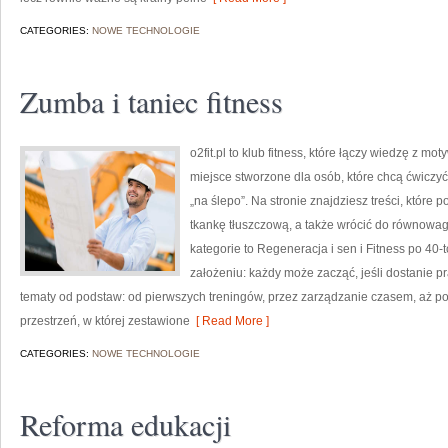
CATEGORIES:
NOWE TECHNOLOGIE
Zumba i taniec fitness
o2fit.pl to klub fitness, które łączy wiedzę z mot
miejsce stworzone dla osób, które chcą ćwiczyć
„na ślepo”. Na stronie znajdziesz treści, któr
tkankę tłuszczową, a także wrócić do równowag
kategorie to Regeneracja i sen i Fitness po 40-tc
założeniu: każdy może zacząć, jeśli dostanie p
tematy od podstaw: od pierwszych treningów, przez zarządzanie czasem, aż po
przestrzeń, w której zestawione
[ Read More ]
CATEGORIES:
NOWE TECHNOLOGIE
Reforma edukacji