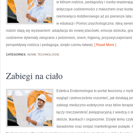
w którym rodzice, pedagodzy i osoby wspierają
dotyczące codzienności z maluchem oraz kszta
niemowlęco-toddlerowego aż po pierwsze lata 
w edukacji i Pomoc psychologiczna. Ideą serwis
rodzin stają się wyzwaniem: adaptacja do nowej placówki, emocje dziecka, gran
codzienne dylematy związane z jedzeniem, snem, higieną, przyzwyczajeniami
perspektywę rodzica i pedagoga, dzięki czemu łatwiej
[ Read More ]
CATEGORIES:
NOWE TECHNOLOGIE
Zabiegi na ciało
Estetica Endermologia to portal tworzony z myś
wygląd i jednocześnie rozumieć, jak działają p
zabiegi medyczno-estetyczne oraz które terapi
łączy rzeczywistość pielęgnacyjną z wiedzą o 
skórze, tkankach i organizmie. Dzięki temu czy
świadomie oraz omijać marketingowe pułapki. 