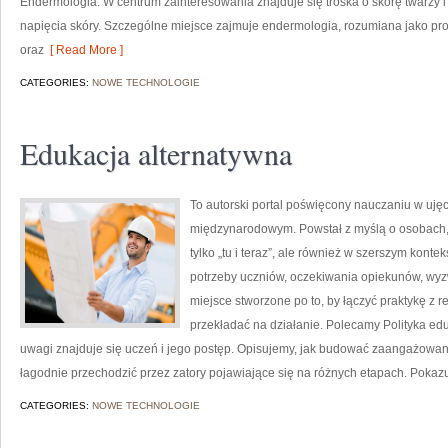
Endermologia. W centrum zainteresowania znajduje się troska o skórę twarzy i
napięcia skóry. Szczególne miejsce zajmuje endermologia, rozumiana jako pr
oraz
[ Read More ]
CATEGORIES:
NOWE TECHNOLOGIE
Edukacja alternatywna
To autorski portal poświęcony nauczaniu w uję
międzynarodowym. Powstał z myślą o osobach, k
tylko „tu i teraz”, ale również w szerszym konte
potrzeby uczniów, oczekiwania opiekunów, wyzw
miejsce stworzone po to, by łączyć praktykę z re
przekładać na działanie. Polecamy Polityka ed
uwagi znajduje się uczeń i jego postęp. Opisujemy, jak budować zaangażowani
łagodnie przechodzić przez zatory pojawiające się na różnych etapach. Pokaz
CATEGORIES:
NOWE TECHNOLOGIE