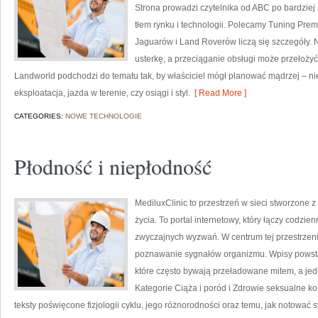
Strona prowadzi czytelnika od ABC po bardziej
tłem rynku i technologii. Polecamy Tuning Pre
Jaguarów i Land Roverów liczą się szczegóły.
usterkę, a przeciąganie obsługi może przełożyć
Landworld podchodzi do tematu tak, by właściciel mógł planować mądrzej – nie
eksploatacja, jazda w terenie, czy osiągi i styl.
[ Read More ]
CATEGORIES:
NOWE TECHNOLOGIE
Płodność i niepłodność
MediluxClinic to przestrzeń w sieci stworzone 
życia. To portal internetowy, który łączy codz
zwyczajnych wyzwań. W centrum tej przestrzen
poznawanie sygnałów organizmu. Wpisy powstaj
które często bywają przeładowane mitem, a je
Kategorie Ciąża i poród i Zdrowie seksualne ko
teksty poświęcone fizjologii cyklu, jego różnorodności oraz temu, jak notować 