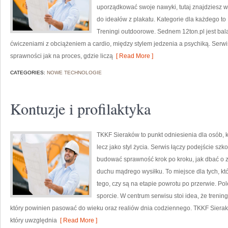
uporządkować swoje nawyki, tutaj znajdziesz 
do ideałów z plakatu. Kategorie dla każdego to L
Treningi outdoorowe. Sednem 12ton.pl jest bal
ćwiczeniami z obciążeniem a cardio, między stylem jedzenia a psychiką. Serwi
sprawności jak na proces, gdzie liczą
[ Read More ]
CATEGORIES:
NOWE TECHNOLOGIE
Kontuzje i profilaktyka
TKKF Sieraków to punkt odniesienia dla osób, kt
lecz jako styl życia. Serwis łączy podejście sz
budować sprawność krok po kroku, jak dbać o z
duchu mądrego wysiłku. To miejsce dla tych, kt
tego, czy są na etapie powrotu po przerwie. Po
sporcie. W centrum serwisu stoi idea, że trening 
który powinien pasować do wieku oraz realiów dnia codziennego. TKKF Sie
który uwzględnia
[ Read More ]