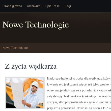
Strona główna
Archiwum
Spis Treści
Tagi
Nowe Technologie
Nowe Technologie
Z życia wędkarza
Nadorsze-haller.pl to portal dla wędkarzy, który
łowienie ryb jest czymś więcej niż tylko week
obserwacje idą w parze z poradami, a każdy te
satysfakcją. Jeśli szukasz konkretnych wskaz
sprzętu, albo po prostu lubisz czytać o wodzie, 
przyjazną przestrzeń. Nowości na stronie to Z 