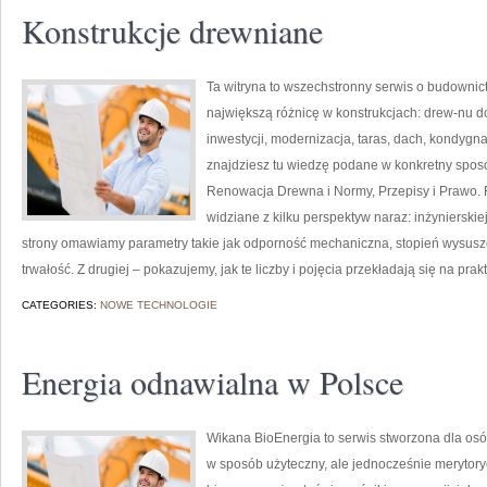
Konstrukcje drewniane
Ta witryna to wszechstronny serwis o budownic
największą różnicę w konstrukcjach: drew-nu do
inwestycji, modernizacja, taras, dach, kondygna
znajdziesz tu wiedzę podane w konkretny sposó
Renowacja Drewna i Normy, Przepisy i Prawo. 
widziane z kilku perspektyw naraz: inżynierskiej
strony omawiamy parametry takie jak odporność mechaniczna, stopień wysusze
trwałość. Z drugiej – pokazujemy, jak te liczby i pojęcia przekładają się na pr
CATEGORIES:
NOWE TECHNOLOGIE
Energia odnawialna w Polsce
Wikana BioEnergia to serwis stworzona dla osó
w sposób użyteczny, ale jednocześnie merytory