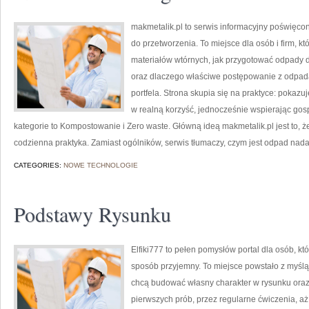
makmetalik.pl to serwis informacyjny poświęcon
do przetworzenia. To miejsce dla osób i firm, kt
materiałów wtórnych, jak przygotować odpady d
oraz dlaczego właściwe postępowanie z odpadam
portfela. Strona skupia się na praktyce: pokazu
w realną korzyść, jednocześnie wspierając go
kategorie to Kompostowanie i Zero waste. Główną ideą makmetalik.pl jest to, że 
codzienna praktyka. Zamiast ogólników, serwis tłumaczy, czym jest odpad nada
CATEGORIES:
NOWE TECHNOLOGIE
Podstawy Rysunku
Elfiki777 to pełen pomysłów portal dla osób, kt
sposób przyjemny. To miejsce powstało z myślą o
chcą budować własny charakter w rysunku oraz 
pierwszych prób, przez regularne ćwiczenia, 