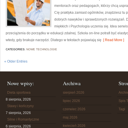
mentorach oraz pedagogach, którzy chcą uspraw
Cię praktyka zamiast ogólników, znajdziesz tu 
dobrych nawyków i sprawdzonych rozwiązań. D
miękkich i Psychologia uczenia się. Idea serwis
przeciążenia do porządku w edukacji zdalnej. Szkoła on-line potrafi być elast
wtedy, gdy brakuje narzędzi. Dlatego w tekstach pojawiają się
[ Read More ]
CATEGORIES:
NOWE TECHNOLOGIE
« Older Entries
Nowe wpisy:
Archiwa
Stro
Dieta sportowa
sierpień 2026
Arch
8 sierpnia, 2026
lipiec 2026
Spis T
Stawy i kończyny
czerwiec 2026
Tagi
7 sierpnia, 2026
maj 2026
Silne i Romantyczne
kwiecień 2026
6 sierpnia, 2026