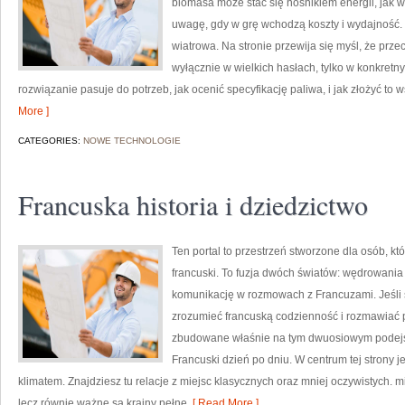
biomasa może stać się nośnikiem energii, jak 
uwagę, gdy w grę wchodzą koszty i wydajność. K
wiatrowa. Na stronie przewija się myśl, że prz
wyłącznie w wielkich hasłach, tylko w konkretny
rozwiązanie pasuje do potrzeb, jak ocenić specyfikację paliwa, i jak złożyć to 
More ]
CATEGORIES:
NOWE TECHNOLOGIE
Francuska historia i dziedzictwo
Ten portal to przestrzeń stworzone dla osób, któ
francuski. To fuzja dwóch światów: wędrowania p
komunikację w rozmowach z Francuzami. Jeśli 
zrozumieć francuską codzienność i rozmawiać p
zbudowane właśnie na tym dwuosiowym podejści
Francuski dzień po dniu. W centrum tej strony j
klimatem. Znajdziesz tu relacje z miejsc klasycznych oraz mniej oczywistych. mi
lecz równie ważne są krainy pełne
[ Read More ]