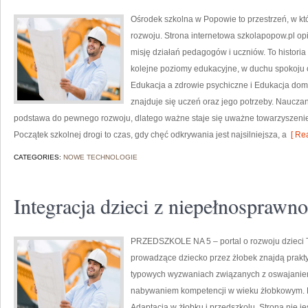
Ośrodek szkolna w Popowie to przestrzeń, w któ
rozwoju. Strona internetowa szkolapopow.pl op
misję działań pedagogów i uczniów. To historia
kolejne poziomy edukacyjne, w duchu spokoju o
Edukacja a zdrowie psychiczne i Edukacja do
znajduje się uczeń oraz jego potrzeby. Naucza
podstawa do pewnego rozwoju, dlatego ważne staje się uważne towarzyszeni
Początek szkolnej drogi to czas, gdy chęć odkrywania jest najsilniejsza, a
[ Rea
CATEGORIES:
NOWE TECHNOLOGIE
Integracja dzieci z niepełnosprawn
PRZEDSZKOLE NA 5 – portal o rozwoju dzieci T
prowadzące dziecko przez żłobek znajdą prakt
typowych wyzwaniach związanych z oswajaniem 
nabywaniem kompetencji w wieku żłobkowym. 
Adaptacja w żłobku i przedszkolu. Strona nie j