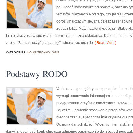
czarną magią, a stają się praktyczną umiejętno
poukładać matematykę od podstaw, oraz dla tyc
tematów. Niezależnie od tego, czy jesteś uczen
dorosłym uczącym się, znajdziesz tu sensowne 
Zobacz także Matematyka dyskretna i Statystyk
to nie tylko zestaw suchych definicji, ale logiczna układanka. Dlatego materiały 
zapisu. Zamiast uczyć „na pamięć”, strona zachęca do
[ Read More ]
CATEGORIES:
NOWE TECHNOLOGIE
Podstawy RODO
Vademecum po ogólnym rozporządzeniu o ochro
wymogi operowania informacjami o osobach po
przygotowana z myślą o codziennych wyzwaniac
Jej cel to ułatwienie stosowania przepisów w ta
niedopatrzenia, a jednocześnie czytelne dla p
Ochrona danych dzieci. W centrum tematyki zna
danych: legalność, konkretne uzasadnienie, ograniczenie do niezbędnego zakr