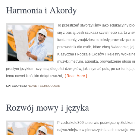
Harmonia i Akordy
To przestrzeń stworzyliśmy jako edukacyjny bl
się z pasją. Jeśli szukasz czytelnego startu w
fundamenty, znajdziesz tu teksty prowadzące od A
przewodnik dla osób, które chcą świadomiej je
Klasyczna i Rodzaje Głosów i Rejestry Wokalne
muzyki: metrum, agogika, prowadzenie głosu ora
prostym językiem, czym są długości dźwięków, jak trzymać puls, po co istnieją o
temu nawet ktoś, kto dotąd uważał,
[ Read More ]
CATEGORIES:
NOWE TECHNOLOGIE
Rozwój mowy i języka
Przedszkole309 to serwis poświęcony żłobkom, 
najważniejsze w pierwszych latach rozwoju: wcz