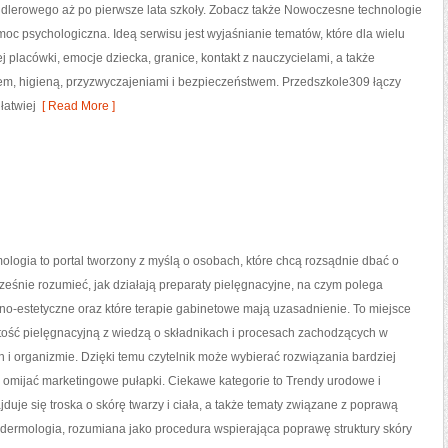
dlerowego aż po pierwsze lata szkoły. Zobacz także Nowoczesne technologie
moc psychologiczna. Ideą serwisu jest wyjaśnianie tematów, które dla wielu
 placówki, emocje dziecka, granice, kontakt z nauczycielami, a także
m, higieną, przyzwyczajeniami i bezpieczeństwem. Przedszkole309 łączy
łatwiej
[ Read More ]
ologia to portal tworzony z myślą o osobach, które chcą rozsądnie dbać o
ześnie rozumieć, jak działają preparaty pielęgnacyjne, na czym polega
o-estetyczne oraz które terapie gabinetowe mają uzasadnienie. To miejsce
tość pielęgnacyjną z wiedzą o składnikach i procesach zachodzących w
h i organizmie. Dzięki temu czytelnik może wybierać rozwiązania bardziej
 omijać marketingowe pułapki. Ciekawe kategorie to Trendy urodowe i
uje się troska o skórę twarzy i ciała, a także tematy związane z poprawą
ndermologia, rozumiana jako procedura wspierająca poprawę struktury skóry