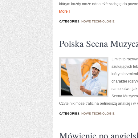
którym każdy może odnaleźć zachętę do powrot
More ]
CATEGORIES:
NOWE TECHNOLOGIE
Polska Scena Muzyc
Limith to rozry
szukających lek
którym brzmieni
charakter rozryw
samo łatwo, jak
Scena Muzyczna.
Czytelnik może trafić na pełniejszą analizę i 
CATEGORIES:
NOWE TECHNOLOGIE
Mówienie po angiels