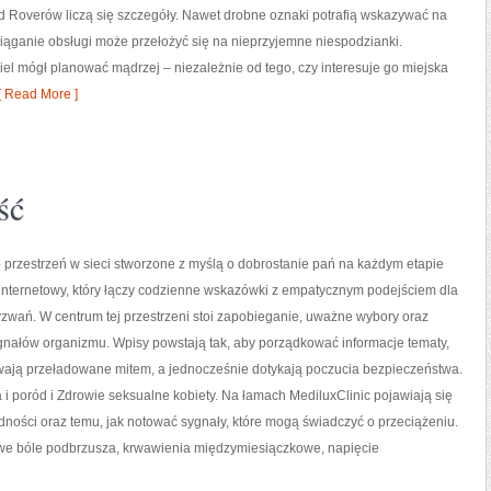
d Roverów liczą się szczegóły. Nawet drobne oznaki potrafią wskazywać na
ciąganie obsługi może przełożyć się na nieprzyjemne niespodzianki.
iel mógł planować mądrzej – niezależnie od tego, czy interesuje go miejska
 Read More ]
ść
o przestrzeń w sieci stworzone z myślą o dobrostanie pań na każdym etapie
l internetowy, który łączy codzienne wskazówki z empatycznym podejściem dla
zwań. W centrum tej przestrzeni stoi zapobieganie, uważne wybory oraz
nałów organizmu. Wpisy powstają tak, aby porządkować informacje tematy,
ywają przeładowane mitem, a jednocześnie dotykają poczucia bezpieczeństwa.
 i poród i Zdrowie seksualne kobiety. Na łamach MediluxClinic pojawiają się
rodności oraz temu, jak notować sygnały, które mogą świadczyć o przeciążeniu.
we bóle podbrzusza, krwawienia międzymiesiączkowe, napięcie