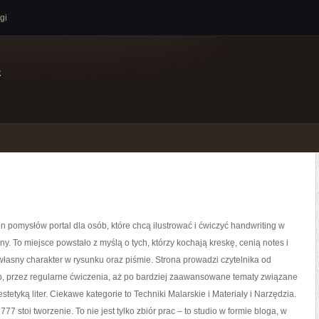
gi
e
łen pomysłów portal dla osób, które chcą ilustrować i ćwiczyć handwriting w
y. To miejsce powstało z myślą o tych, którzy kochają kreskę, cenią notes i
asny charakter w rysunku oraz piśmie. Strona prowadzi czytelnika od
b, przez regularne ćwiczenia, aż po bardziej zaawansowane tematy związane
stetyką liter. Ciekawe kategorie to Techniki Malarskie i Materiały i Narzędzia.
777 stoi tworzenie. To nie jest tylko zbiór prac – to studio w formie bloga, w