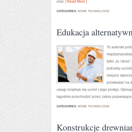
oraz
[ Read More ]
CATEGORIES:
NOWE TECHNOLOGIE
Edukacja alternatyw
To autorski por
międzynarodowym
tylko „tu i tera
potrzeby ucznió
miejsce stworzon
przekładać na d
uwagi znajduje się uczeń i jego postęp. Opisu
łagodnie przechodzić przez zatory pojawiające
CATEGORIES:
NOWE TECHNOLOGIE
Konstrukcje drewnia