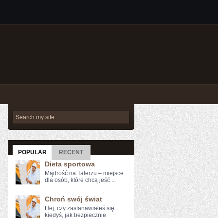
POPULAR
RECENT
Dieta sportowa
Mądrość na Talerzu – miejsce
dla osób, które chcą jeść ...
Chroń swój świat
Hej, czy zastanawiałeś się
kiedyś, jak bezpiecznie