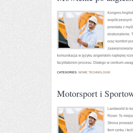
Kongres Anglist
współczesnych s
powstała z myśl
doskonalenie. T
oraz komfort pr
zaawansowanych 
komunikacja w języku angielskim najlepiej rozw
facylitatorem procesu. Dlatego w centrum uwag
CATEGORIES:
NOWE TECHNOLOGIE
Motorsport i Sporto
Landworld to k
Rover. To miejs
Strona prowadzi
tłem rynku i te