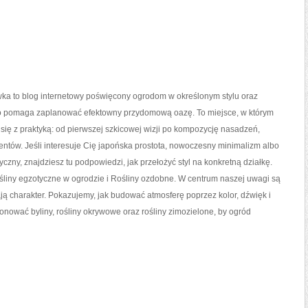
wka to blog internetowy poświęcony ogrodom w określonym stylu oraz
o pomaga zaplanować efektowny przydomową oazę. To miejsce, w którym
się z praktyką: od pierwszej szkicowej wizji po kompozycję nasadzeń,
entów. Jeśli interesuje Cię japońska prostota, nowoczesny minimalizm albo
yczny, znajdziesz tu podpowiedzi, jak przełożyć styl na konkretną działkę.
śliny egzotyczne w ogrodzie i Rośliny ozdobne. W centrum naszej uwagi są
ą charakter. Pokazujemy, jak budować atmosferę poprzez kolor, dźwięk i
wać byliny, rośliny okrywowe oraz rośliny zimozielone, by ogród