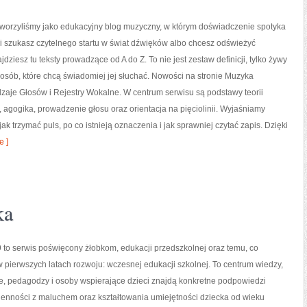
tworzyliśmy jako edukacyjny blog muzyczny, w którym doświadczenie spotyka
śli szukasz czytelnego startu w świat dźwięków albo chcesz odświeżyć
dziesz tu teksty prowadzące od A do Z. To nie jest zestaw definicji, tylko żywy
osób, które chcą świadomiej jej słuchać. Nowości na stronie Muzyka
zaje Głosów i Rejestry Wokalne. W centrum serwisu są podstawy teorii
 agogika, prowadzenie głosu oraz orientacja na pięciolinii. Wyjaśniamy
k trzymać puls, po co istnieją oznaczenia i jak sprawniej czytać zapis. Dzięki
 ]
ka
to serwis poświęcony żłobkom, edukacji przedszkolnej oraz temu, co
 pierwszych latach rozwoju: wczesnej edukacji szkolnej. To centrum wiedzy,
e, pedagodzy i osoby wspierające dzieci znajdą konkretne podpowiedzi
ienności z maluchem oraz kształtowania umiejętności dziecka od wieku