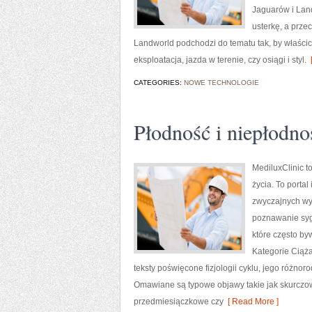
Jaguarów i Lan
usterkę, a prze
Landworld podchodzi do tematu tak, by właścic
eksploatacja, jazda w terenie, czy osiągi i styl.
[
CATEGORIES:
NOWE TECHNOLOGIE
Płodność i niepłodno
MediluxClinic t
życia. To porta
zwyczajnych wy
poznawanie syg
które często b
Kategorie Ciąża
teksty poświęcone fizjologii cyklu, jego różno
Omawiane są typowe objawy takie jak skurczo
przedmiesiączkowe czy
[ Read More ]