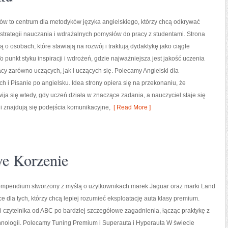
ów to centrum dla metodyków języka angielskiego, którzy chcą odkrywać
trategii nauczania i wdrażalnych pomysłów do pracy z studentami. Strona
ą o osobach, które stawiają na rozwój i traktują dydaktykę jako ciągłe
o punkt styku inspiracji i wdrożeń, gdzie najważniejsza jest jakość uczenia
acy zarówno uczących, jak i uczących się. Polecamy Angielski dla
i Pisanie po angielsku. Idea strony opiera się na przekonaniu, że
ija się wtedy, gdy uczeń działa w znaczące zadania, a nauczyciel staje się
i znajdują się podejścia komunikacyjne,
[ Read More ]
we Korzenie
ompendium stworzony z myślą o użytkownikach marek Jaguar oraz marki Land
ce dla tych, którzy chcą lepiej rozumieć eksploatację auta klasy premium.
 czytelnika od ABC po bardziej szczegółowe zagadnienia, łącząc praktykę z
chnologii. Polecamy Tuning Premium i Superauta i Hyperauta W świecie