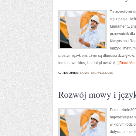
To przestrzeń s
się z pasją. Je
fundamenty, znaj
przewodnik dla 
Klasyczna i Rod
muzyki: metrum,
prostym językiem, czym są długości dźwięków, ja
temu nawet ktoś, kto dotąd uważał,
[ Read More
CATEGORIES:
NOWE TECHNOLOGIE
Rozwój mowy i języ
Przedszkole309 
najważniejsze w
w którym rodzic
dotyczące codz