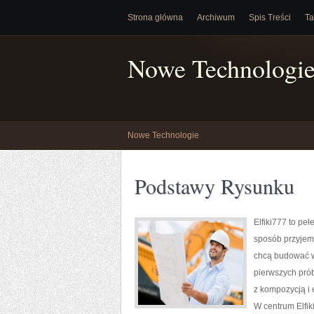
Strona główna
Archiwum
Spis Treści
Ta
Nowe Technologi
Nowe Technologie
Podstawy Rysunku
Elfiki777 to pe
sposób przyjemn
chcą budować wł
pierwszych pró
z kompozycją i e
W centrum Elfiki