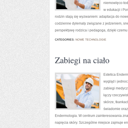
niemowlęco-tod
w edukacji i Po
rodzin stają się wyzwaniem: adaptacja do nowej
codzienne dylematy związane z jedzeniem, sne
perspektywę rodzica i pedagoga, dzięki czemu 
CATEGORIES:
NOWE TECHNOLOGIE
Zabiegi na ciało
Estetica Enderm
wygląd i jednoc
zabiegi medyczn
łączy rzeczywis
skórze, tkankac
świadomie oraz
Endermologia. W centrum zainteresowania znajd
napięcia skóry. Szczególne miejsce zajmuje e