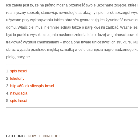
ich zaletą jest to, że na płótno można przenieść swoje ukochane zdjęcie, któr
realistyczny sposób, stanowiąc równolegle atrakcyjny i pionierski szczegół wys
używane przy wykonywaniu takich obrazów gwarantują ich żywotność nawet ora
domu. Właściciel musi niemniej jednak także o parę kwestii zadbać. Ważne jes
być to punkt o wysokim stopniu nasłonecznienia lub o dużej wilgotności powie
traktować wydruki chemikaliami – mogą one trwale unicestwić ich strukturę. Ku
obraz wypada przetrzeć miękką szmatką w celu usunięcia nagromadzonego kur
pielęgnacyjne.
1.
spis tresci
2.
felietony
3.
http://60cek.site/spis-tresci
4.
nawigacja
5.
spis tresci
CATEGORIES:
NOWE TECHNOLOGIE