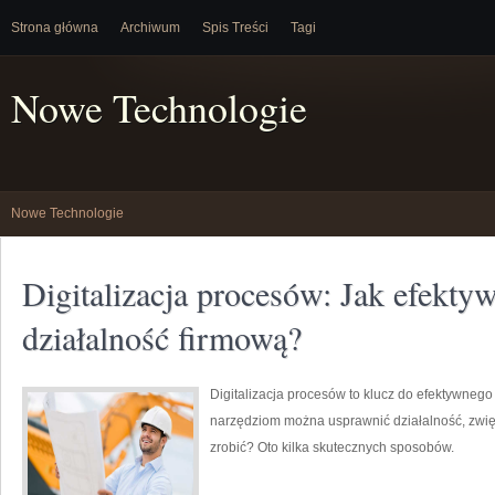
Strona główna
Archiwum
Spis Treści
Tagi
Nowe Technologie
Nowe Technologie
Digitalizacja procesów: Jak efekty
działalność firmową?
Digitalizacja procesów to klucz do efektywneg
narzędziom można usprawnić działalność, zwięk
zrobić? Oto kilka skutecznych sposobów.