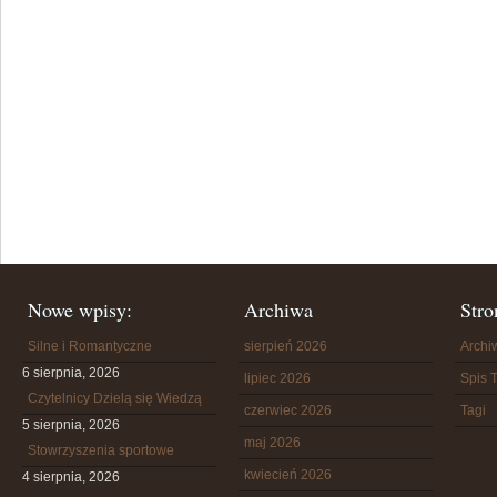
Nowe wpisy:
Archiwa
Stro
Silne i Romantyczne
sierpień 2026
Arch
6 sierpnia, 2026
lipiec 2026
Spis T
Czytelnicy Dzielą się Wiedzą
czerwiec 2026
Tagi
5 sierpnia, 2026
maj 2026
Stowrzyszenia sportowe
kwiecień 2026
4 sierpnia, 2026