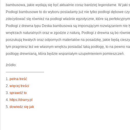
bambusowa, jakie wydają się być aktualnie coraz bardziej legendarne. W jaki sp
Podłogi bambusowe to do wyboru posiadamy już nie tylko podłogi dębowe czy 
zdecydować się również na podłogi właśnie egzotyczne, które są perfekcyjnym
Podłogi z drewna typu Deska bambusowa są imponującym rozwiązaniem nie tyl
wnętrzach naturalnych oraz w zgodzie z naturą. Podłogi z drewna są bo również
poszukują trwałych oraz odpornych materiałów na posadzkę, jakie będą cieszyły
tym pragniesz też we własnym wnętrzu posiadać taką podłogę, to na pewno na
podłogę drewnianą, która będzie wspaniałym uzupełnieniem pomieszczeń.
źródło:
———————————
1.
pełna treść
2.
więcej treści
3.
sprawdź to
4.
https://drarry.pl
5.
dowiedz się jak