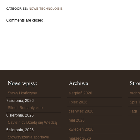
CATEGORIES:
NOWE TECHNOLOGIE
Comments are closed.
Nowe wpisy:
Archiwa
Stro
Stawy i kończyny
sierpień 2026
Arch
7 sierpnia, 2026
lipiec 2026
Spis T
Silne i Romantyczne
czerwiec 2026
Tagi
6 sierpnia, 2026
maj 2026
Czytelnicy Dzielą się Wiedzą
kwiecień 2026
5 sierpnia, 2026
Stowrzyszenia sportowe
marzec 2026